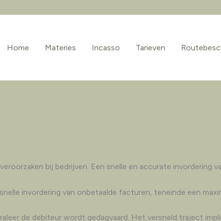
Home
Materies
Incasso
Tarieven
Routebesch
veroorzaken bij bedrijven. Een snelle en accurate invordering 
n snelle invordering van onbetaalde facturen, teneinde een max
leer de debiteur wordt gedagvaard. Het versneld traject implic