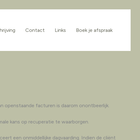
rijving
Contact
Links
Boek je afspraak
van openstaande facturen is daarom onontbeerlijk.
imale kans op recuperatie te waarborgen.
eert een onmiddellijke dagvaarding. Indien de cliënt